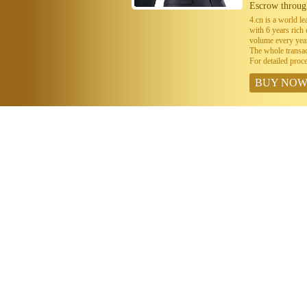
Escrow throug
4.cn is a world 
with 6 years ric
volume every year
The whole transa
For detailed proc
BUY NO