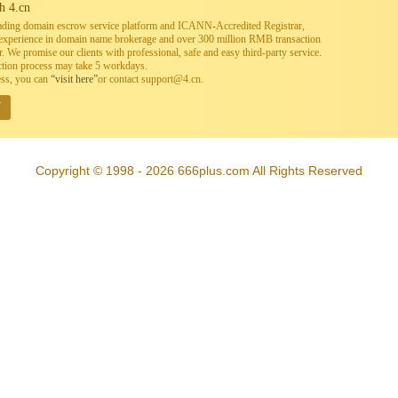
h 4.cn
leading domain escrow service platform and ICANN-Accredited Registrar,
h experience in domain name brokerage and over 300 million RMB transaction
. We promise our clients with professional, safe and easy third-party service.
ction process may take 5 workdays.
ess, you can
“visit here”
or contact support@4.cn.
W
Copyright © 1998 - 2026 666plus.com All Rights Reserved