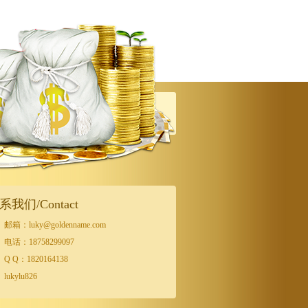
系我们/Contact
邮箱：luky@goldenname.com
电话：18758299097
Q Q：1820164138
lukylu826